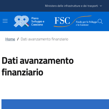
Salta
Ministero delle infrastrutture e dei trasporti
al
contenuto
Piano
principale
Sviluppo e
Coesione
Home
/
Dati avanzamento finanziario
Dati avanzamento
finanziario