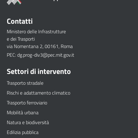
Contatti
Footer
Ministero delle Infrastrutture
menu
e dei Trasporti
via Nomentana 2, 00161, Roma
PEC: dg.prog-div3@pec.mit.gov.it
Settori di intervento
Trasporto stradale
Rischi e adattamento climatico
Trasporto ferroviario
Mobilità urbana
Natura e biodiversità
Edilizia pubblica